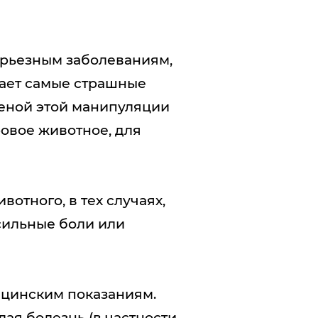
ерьезным заболеваниям,
дает самые страшные
 ценой этой манипуляции
ровое животное, для
тного, в тех случаях,
сильные боли или
ицинским показаниям.
я болезнь (в частности,